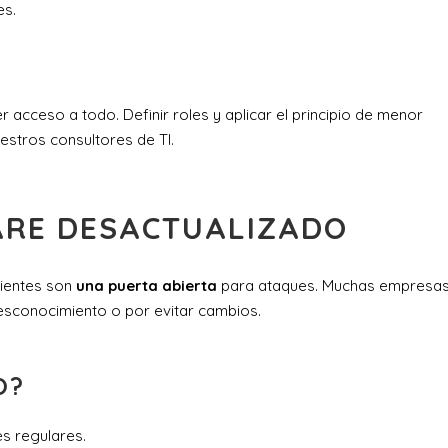
es.
acceso a todo. Definir roles y aplicar el principio de menor
uestros consultores de TI.
ARE DESACTUALIZADO
cientes son
una puerta abierta
para ataques. Muchas empresa
esconocimiento o por evitar cambios.
O?
es regulares.