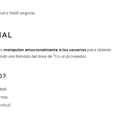
.
oud o SaaS seguras.
IAL
es
manipulan emocionalmente a los usuarios
para obtener
ndo una llamada del área de TI o un proveedor.
O?
dad.
rnas.
ifica”.