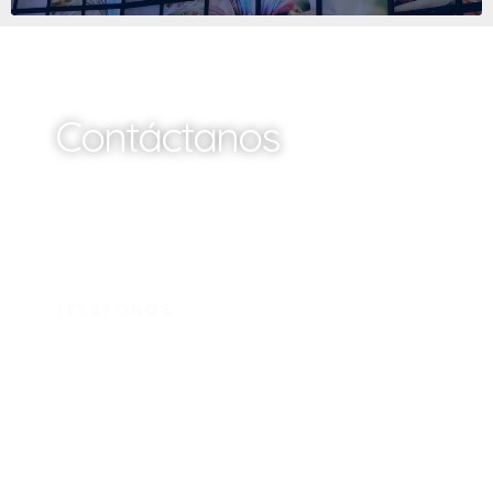
Contáctanos
¡Queremos saber de ti y de tu compañía!
TELÉFONOS
313 8473685
313 8979047