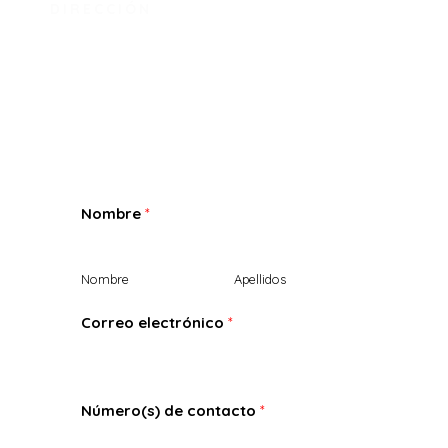
DIRECCIÓN
Carrera 77B Nº 64H-13
Bogotá, Colombia
Nombre
*
Nombre
Apellidos
Correo electrónico
*
Número(s) de contacto
*