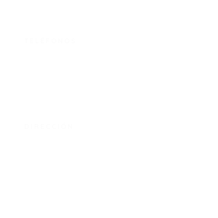
TELÉFONOS
313 8473685
313 8979047
DIRECCIÓN
Carrera 77B Nº 64H-13
Bogotá, Colombia