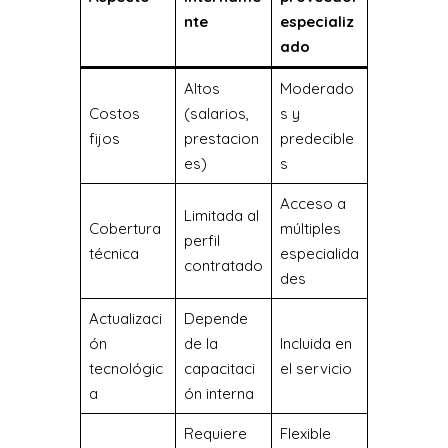
nte
especializ
ado
Altos
Moderado
Costos
(salarios,
s y
fijos
prestacion
predecible
es)
s
Acceso a
Limitada al
Cobertura
múltiples
perfil
técnica
especialida
contratado
des
Actualizaci
Depende
ón
de la
Incluida en
tecnológic
capacitaci
el servicio
a
ón interna
Requiere
Flexible