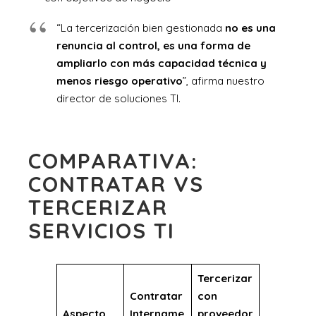
“La tercerización bien gestionada
no es una
renuncia al control, es una forma de
ampliarlo con más capacidad técnica y
menos riesgo operativo
”, afirma nuestro
director de soluciones TI.
COMPARATIVA:
CONTRATAR VS
TERCERIZAR
SERVICIOS TI
Tercerizar
Contratar
con
Aspecto
Intername
proveedor