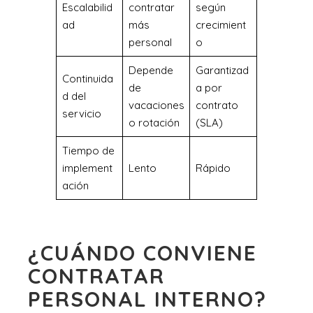
Escalabilid
contratar
según
ad
más
crecimient
personal
o
Depende
Garantizad
Continuida
de
a por
d del
vacaciones
contrato
servicio
o rotación
(SLA)
Tiempo de
implement
Lento
Rápido
ación
¿CUÁNDO CONVIENE
CONTRATAR
PERSONAL INTERNO?