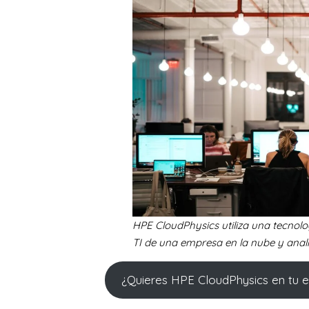
HPE CloudPhysics utiliza una tecnolo
TI de una empresa en la nube y anali
¿Quieres HPE CloudPhysics en tu e