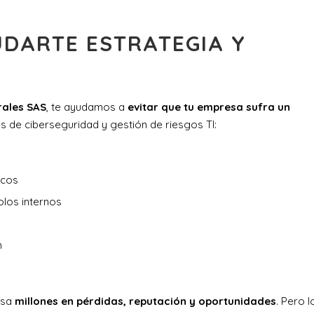
DARTE ESTRATEGIA Y
rales SAS
, te ayudamos a
evitar que tu empresa sufra un
es de ciberseguridad y gestión de riesgos TI:
icos
olos internos
n
esa
millones en pérdidas, reputación y oportunidades
. Pero l